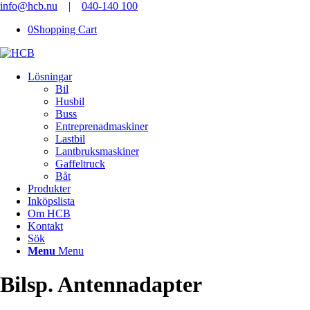
info@hcb.nu
|
040-140 100
0
Shopping Cart
Lösningar
Bil
Husbil
Buss
Entreprenadmaskiner
Lastbil
Lantbruksmaskiner
Gaffeltruck
Båt
Produkter
Inköpslista
Om HCB
Kontakt
Sök
Menu
Menu
Bilsp. Antennadapter