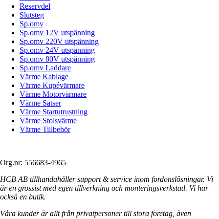
Reservdel
Slutsteg
Sp.omv
Sp.omv 12V utspänning
Sp.omv 220V utspänning
Sp.omv 24V utspänning
Sp.omv 80V utspänning
Sp.omv Laddare
Värme Kablage
Värme Kupévärmare
Värme Motorvärmare
Värme Satser
Värme Startutrustning
Värme Stolsvärme
Värme Tillbehör
Org.nr: 556683-4965
HCB AB tillhandahåller support & service inom fordonslösningar. Vi
är en grossist med egen tillverkning och monteringsverkstad. Vi har
också en butik.
Våra kunder är allt från privatpersoner till stora företag, även