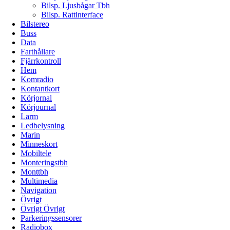
Bilsp. Ljusbågar Tbh
Bilsp. Rattinterface
Bilstereo
Buss
Data
Farthållare
Fjärrkontroll
Hem
Komradio
Kontantkort
Körjornal
Körjournal
Larm
Ledbelysning
Marin
Minneskort
Mobiltele
Monteringstbh
Monttbh
Multimedia
Navigation
Övrigt
Övrigt Övrigt
Parkeringssensorer
Radiobox