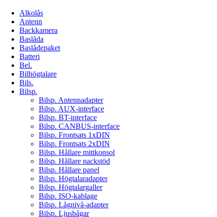
Alkolås
Antenn
Backkamera
Baslåda
Baslådepaket
Batteri
Bel.
Bilhögtalare
Bils.
Bilsp.
Bilsp. Antennadapter
Bilsp. AUX-interface
Bilsp. BT-interface
Bilsp. CANBUS-interface
Bilsp. Frontsats 1xDIN
Bilsp. Frontsats 2xDIN
Bilsp. Hållare mittkonsol
Bilsp. Hållare nackstöd
Bilsp. Hållare panel
Bilsp. Högtalaradapter
Bilsp. Högtalargaller
Bilsp. ISO-kablage
Bilsp. Lågnivå-adapter
Bilsp. Ljusbågar