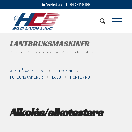
info@hcb.nu
|
040-140 100
LANTBRUKSMASKINER
Du är här:
Startsida
/
Lösningar
/
Lantbruksmaskiner
ALKOLÅS/ALKOTEST
/
BELYSNING
/
FORDONSKAMEROR
/
LJUD
/
MONTERING
Alkolås/
alkotestare