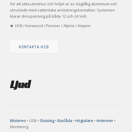
för att sitta utomhus och höljet är av slagtålig aluminium och
utrustade med vattentäta anslutningskontakter. Systemen
klarar drivspänning på både 12 och 24 Volt.
HCB /
Kenwood
/
Pioneer
/
Alpine
/
Ampire
KONTAKTA HCB
1
2
3
4
Nästa
Ljud
Bilstereo
• USB •
Slutsteg
•
Baslåda
•
Högtalare
•
Antenner
•
Montering