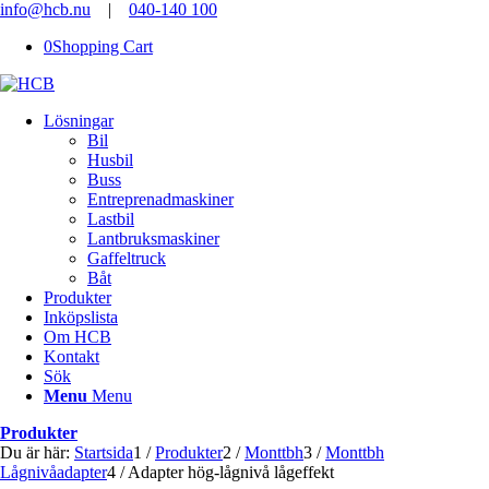
info@hcb.nu
|
040-140 100
0
Shopping Cart
Lösningar
Bil
Husbil
Buss
Entreprenadmaskiner
Lastbil
Lantbruksmaskiner
Gaffeltruck
Båt
Produkter
Inköpslista
Om HCB
Kontakt
Sök
Menu
Menu
Produkter
Du är här:
Startsida
1
/
Produkter
2
/
Monttbh
3
/
Monttbh
Lågnivåadapter
4
/
Adapter hög-lågnivå lågeffekt