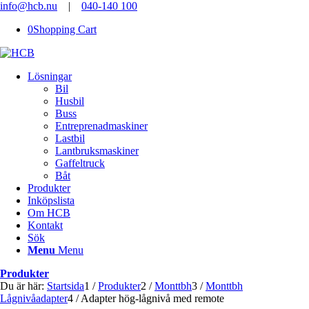
info@hcb.nu
|
040-140 100
0
Shopping Cart
Lösningar
Bil
Husbil
Buss
Entreprenadmaskiner
Lastbil
Lantbruksmaskiner
Gaffeltruck
Båt
Produkter
Inköpslista
Om HCB
Kontakt
Sök
Menu
Menu
Produkter
Du är här:
Startsida
1
/
Produkter
2
/
Monttbh
3
/
Monttbh
Lågnivåadapter
4
/
Adapter hög-lågnivå med remote