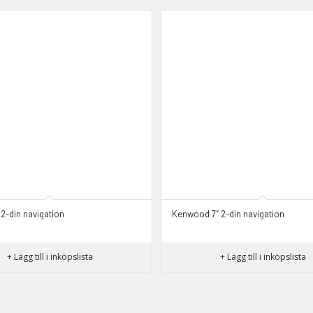
 2-din navigation
Kenwood 7″ 2-din navigation
+ Lägg till i inköpslista
+ Lägg till i inköpslista