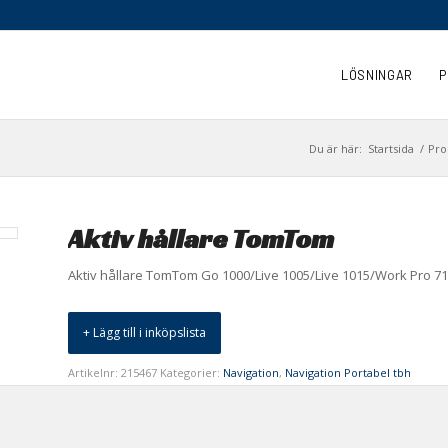
LÖSNINGAR
P
Du är här:
Startsida
/
Pro
Aktiv hållare TomTom
Aktiv hållare TomTom Go 1000/Live 1005/Live 1015/Work Pro 7
+ Lägg till i inköpslista
Artikelnr:
215467
Kategorier:
Navigation
,
Navigation Portabel tbh