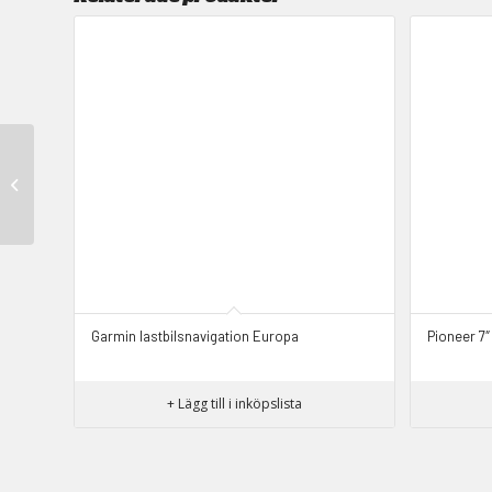
Passiv hållare med kulled
TomTom
GO520/530/720/730/920/930
Garmin lastbilsnavigation Europa
Pioneer 7″
+ Lägg till i inköpslista