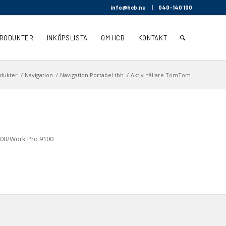
info@hcb.nu
|
040-140 100
RODUKTER
INKÖPSLISTA
OM HCB
KONTAKT
dukter
/
Navigation
/
Navigation Portabel tbh
/
Aktiv hållare TomTom
100/Work Pro 9100