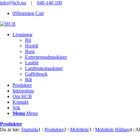
info@hcb.nu
|
040-140 100
0
Shopping Cart
Lösningar
Bil
Husbil
Buss
Entreprenadmaskiner
Lastbil
Lantbruksmaskiner
Gaffeltruck
Båt
Produkter
Inköpslista
Om HCB
Kontakt
Sök
Menu
Menu
Produkter
Du är här:
Startsida
1
/
Produkter
2
/
Mobiltele
3
/
Mobiltele Hållare
4
/
Ak