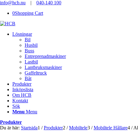
info@hcb.nu
|
040-140 100
0
Shopping Cart
Lösningar
Bil
Husbil
Buss
Entreprenadmaskiner
Lastbil
Lantbruksmaskiner
Gaffeltruck
Båt
Produkter
Inköpslista
Om HCB
Kontakt
Sök
Menu
Menu
Produkter
Du är här:
Startsida
1
/
Produkter
2
/
Mobiltele
3
/
Mobiltele Hållare
4
/
Ak