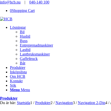
info@hcb.nu
|
040-140 100
0
Shopping Cart
Lösningar
Bil
Husbil
Buss
Entreprenadmaskiner
Lastbil
Lantbruksmaskiner
Gaffeltruck
Båt
Produkter
Inköpslista
Om HCB
Kontakt
Sök
Menu
Menu
Produkter
Du är här:
Startsida
1
/
Produkter
2
/
Navigation
3
/
Navigation 2-Din
4
/