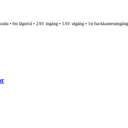
 • 6st lågnivå • 2AV ingång • 1AV utgång • 1st backkameraingång • F
ar