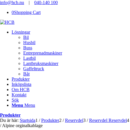
info@hcb.nu
|
040-140 100
0
Shopping Cart
Lösningar
Bil
Husbil
Buss
Entreprenadmaskiner
Lastbil
Lantbruksmaskiner
Gaffeltruck
Båt
Produkter
Inköpslista
Om HCB
Kontakt
Sök
Menu
Menu
Produkter
Du är här:
Startsida
1
/
Produkter
2
/
Reservdel
3
/
Reservdel Reservdel
4
/
Alpine orginalkablage