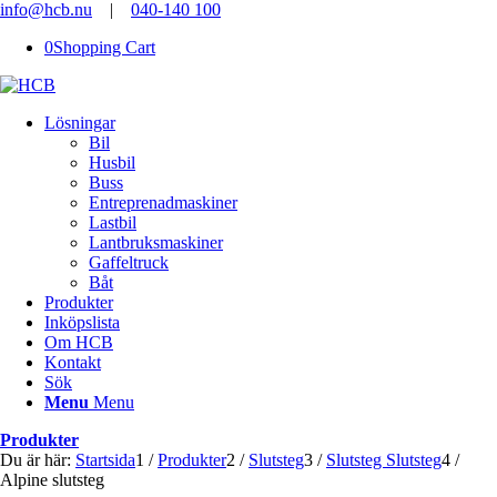
info@hcb.nu
|
040-140 100
0
Shopping Cart
Lösningar
Bil
Husbil
Buss
Entreprenadmaskiner
Lastbil
Lantbruksmaskiner
Gaffeltruck
Båt
Produkter
Inköpslista
Om HCB
Kontakt
Sök
Menu
Menu
Produkter
Du är här:
Startsida
1
/
Produkter
2
/
Slutsteg
3
/
Slutsteg Slutsteg
4
/
Alpine slutsteg