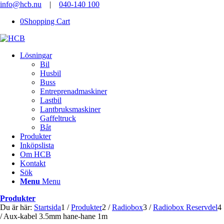
info@hcb.nu
|
040-140 100
0
Shopping Cart
Lösningar
Bil
Husbil
Buss
Entreprenadmaskiner
Lastbil
Lantbruksmaskiner
Gaffeltruck
Båt
Produkter
Inköpslista
Om HCB
Kontakt
Sök
Menu
Menu
Produkter
Du är här:
Startsida
1
/
Produkter
2
/
Radiobox
3
/
Radiobox Reservdel
4
/
Aux-kabel 3.5mm hane-hane 1m