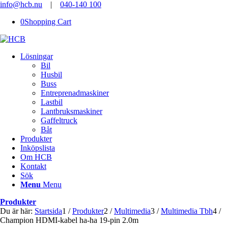
info@hcb.nu
|
040-140 100
0
Shopping Cart
Lösningar
Bil
Husbil
Buss
Entreprenadmaskiner
Lastbil
Lantbruksmaskiner
Gaffeltruck
Båt
Produkter
Inköpslista
Om HCB
Kontakt
Sök
Menu
Menu
Produkter
Du är här:
Startsida
1
/
Produkter
2
/
Multimedia
3
/
Multimedia Tbh
4
/
Champion HDMI-kabel ha-ha 19-pin 2.0m