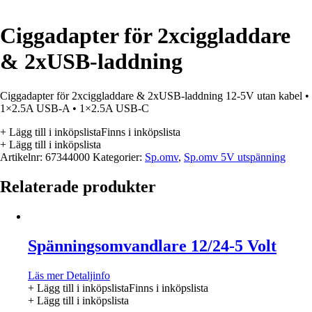
Ciggadapter för 2xciggladdare
& 2xUSB-laddning
Ciggadapter för 2xciggladdare & 2xUSB-laddning 12-5V utan kabel •
1×2.5A USB-A • 1×2.5A USB-C
+ Lägg till i inköpslista
Finns i inköpslista
+ Lägg till i inköpslista
Artikelnr:
67344000
Kategorier:
Sp.omv
,
Sp.omv 5V utspänning
Relaterade produkter
Spänningsomvandlare 12/24-5 Volt
Läs mer
Detaljinfo
+ Lägg till i inköpslista
Finns i inköpslista
+ Lägg till i inköpslista