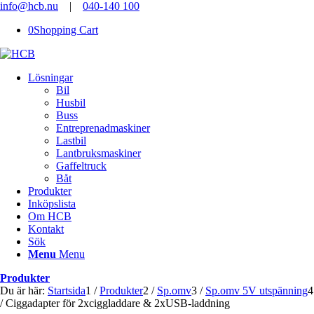
info@hcb.nu
|
040-140 100
0
Shopping Cart
Lösningar
Bil
Husbil
Buss
Entreprenadmaskiner
Lastbil
Lantbruksmaskiner
Gaffeltruck
Båt
Produkter
Inköpslista
Om HCB
Kontakt
Sök
Menu
Menu
Produkter
Du är här:
Startsida
1
/
Produkter
2
/
Sp.omv
3
/
Sp.omv 5V utspänning
4
/
Ciggadapter för 2xciggladdare & 2xUSB-laddning