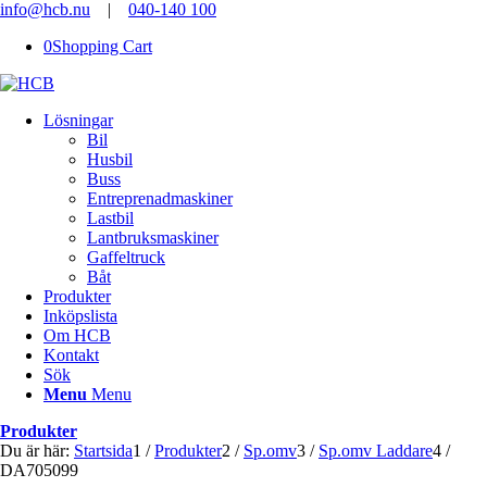
info@hcb.nu
|
040-140 100
0
Shopping Cart
Lösningar
Bil
Husbil
Buss
Entreprenadmaskiner
Lastbil
Lantbruksmaskiner
Gaffeltruck
Båt
Produkter
Inköpslista
Om HCB
Kontakt
Sök
Menu
Menu
Produkter
Du är här:
Startsida
1
/
Produkter
2
/
Sp.omv
3
/
Sp.omv Laddare
4
/
DA705099