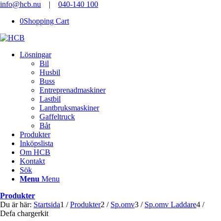
info@hcb.nu
|
040-140 100
0
Shopping Cart
Lösningar
Bil
Husbil
Buss
Entreprenadmaskiner
Lastbil
Lantbruksmaskiner
Gaffeltruck
Båt
Produkter
Inköpslista
Om HCB
Kontakt
Sök
Menu
Menu
Produkter
Du är här:
Startsida
1
/
Produkter
2
/
Sp.omv
3
/
Sp.omv Laddare
4
/
Defa chargerkit