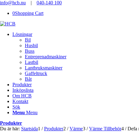
info@hcb.nu
|
040-140 100
0
Shopping Cart
Lösningar
Bil
Husbil
Buss
Entreprenadmaskiner
Lastbil
Lantbruksmaskiner
Gaffeltruck
Båt
Produkter
Inköpslista
Om HCB
Kontakt
Sök
Menu
Menu
Produkter
Du är här:
Startsida
1
/
Produkter
2
/
Värme
3
/
Värme Tillbehör
4
/
Defa 