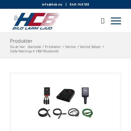
info@hcb.nu
|
040-140 100
Produkter
Du är här:
Startsida
/
Produkter
/
Värme
/
Värme Satser
/
Defa Warmup II 1400 Bluetooth