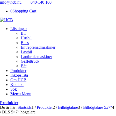
info@hcb.nu
|
040-140 100
0
Shopping Cart
Lösningar
Bil
Husbil
Buss
Entreprenadmaskiner
Lastbil
Lantbruksmaskiner
Gaffeltruck
Båt
Produkter
Inköpslista
Om HCB
Kontakt
Sök
Menu
Menu
Produkter
Du är här:
Startsida
1
/
Produkter
2
/
Bilhögtalare
3
/
Bilhögtalare 5x7"
4
/
DLS 5×7″ högtalare