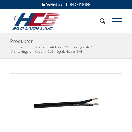
info@hcb.nu
|
040-140 100
Produkter
Du är här:
Startsida
/
Produkter
/
Monteringstbh
/
Monteringstbh Kabel
/
DLS högtalarkabel 2×4