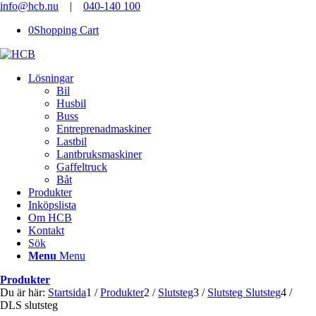
info@hcb.nu
|
040-140 100
0
Shopping Cart
Lösningar
Bil
Husbil
Buss
Entreprenadmaskiner
Lastbil
Lantbruksmaskiner
Gaffeltruck
Båt
Produkter
Inköpslista
Om HCB
Kontakt
Sök
Menu
Menu
Produkter
Du är här:
Startsida
1
/
Produkter
2
/
Slutsteg
3
/
Slutsteg Slutsteg
4
/
DLS slutsteg