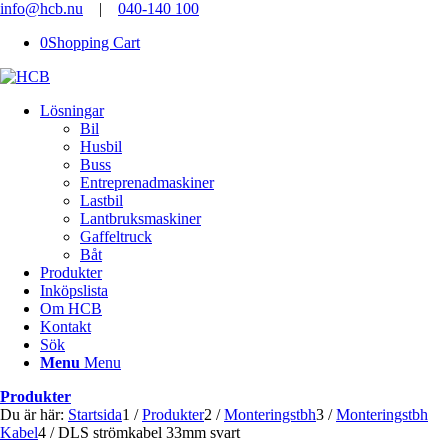
info@hcb.nu
|
040-140 100
0
Shopping Cart
Lösningar
Bil
Husbil
Buss
Entreprenadmaskiner
Lastbil
Lantbruksmaskiner
Gaffeltruck
Båt
Produkter
Inköpslista
Om HCB
Kontakt
Sök
Menu
Menu
Produkter
Du är här:
Startsida
1
/
Produkter
2
/
Monteringstbh
3
/
Monteringstbh
Kabel
4
/
DLS strömkabel 33mm svart