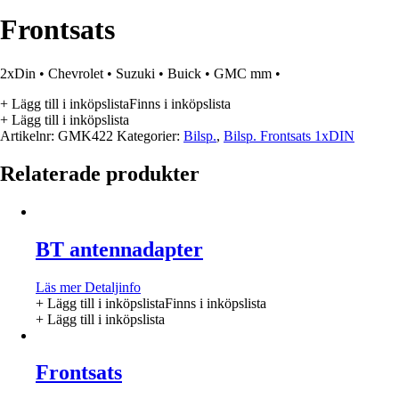
Frontsats
2xDin • Chevrolet • Suzuki • Buick • GMC mm •
+ Lägg till i inköpslista
Finns i inköpslista
+ Lägg till i inköpslista
Artikelnr:
GMK422
Kategorier:
Bilsp.
,
Bilsp. Frontsats 1xDIN
Relaterade produkter
BT antennadapter
Läs mer
Detaljinfo
+ Lägg till i inköpslista
Finns i inköpslista
+ Lägg till i inköpslista
Frontsats