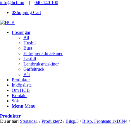
info@hcb.nu
|
040-140 100
0
Shopping Cart
Lösningar
Bil
Husbil
Buss
Entreprenadmaskiner
Lastbil
Lantbruksmaskiner
Gaffeltruck
Båt
Produkter
Inköpslista
Om HCB
Kontakt
Sök
Menu
Menu
Produkter
Du är här:
Startsida
1
/
Produkter
2
/
Bilsp.
3
/
Bilsp. Frontsats 1xDIN
4
/