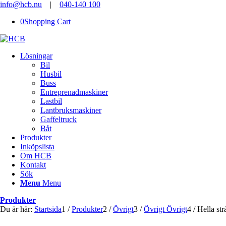
info@hcb.nu
|
040-140 100
0
Shopping Cart
Lösningar
Bil
Husbil
Buss
Entreprenadmaskiner
Lastbil
Lantbruksmaskiner
Gaffeltruck
Båt
Produkter
Inköpslista
Om HCB
Kontakt
Sök
Menu
Menu
Produkter
Du är här:
Startsida
1
/
Produkter
2
/
Övrigt
3
/
Övrigt Övrigt
4
/
Hella str