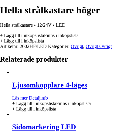
Hella strålkastare höger
Hella strålkastare • 12/24V • LED
+ Lägg till i inköpslista
Finns i inköpslista
+ Lägg till i inköpslista
Artikelnr:
2002HF/LED
Kategorier:
Övrigt
,
Övrigt Övrigt
Relaterade produkter
Ljusomkopplare 4-läges
Läs mer
Detaljinfo
+ Lägg till i inköpslista
Finns i inköpslista
+ Lägg till i inköpslista
Sidomarkering LED