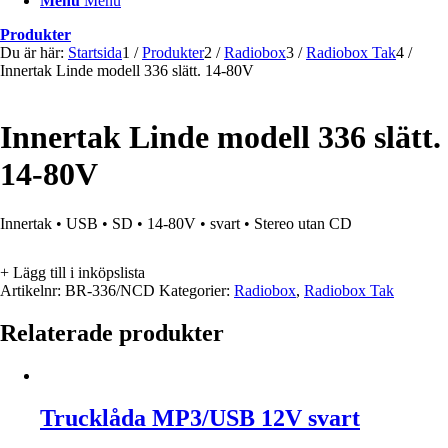
Menu
Menu
Produkter
Du är här:
Startsida
1
/
Produkter
2
/
Radiobox
3
/
Radiobox Tak
4
/
Innertak Linde modell 336 slätt. 14-80V
Innertak Linde modell 336 slätt.
14-80V
Innertak • USB • SD • 14-80V • svart • Stereo utan CD
+ Lägg till i inköpslista
Artikelnr:
BR-336/NCD
Kategorier:
Radiobox
,
Radiobox Tak
Relaterade produkter
Trucklåda MP3/USB 12V svart