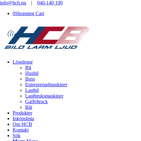
info@hcb.nu
|
040-140 100
0
Shopping Cart
Lösningar
Bil
Husbil
Buss
Entreprenadmaskiner
Lastbil
Lantbruksmaskiner
Gaffeltruck
Båt
Produkter
Inköpslista
Om HCB
Kontakt
Sök