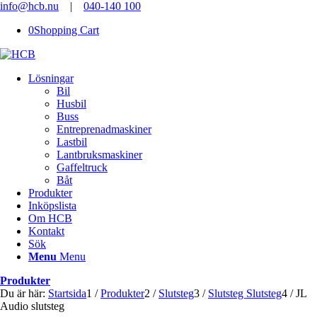
info@hcb.nu
|
040-140 100
0
Shopping Cart
Lösningar
Bil
Husbil
Buss
Entreprenadmaskiner
Lastbil
Lantbruksmaskiner
Gaffeltruck
Båt
Produkter
Inköpslista
Om HCB
Kontakt
Sök
Menu
Menu
Produkter
Du är här:
Startsida
1
/
Produkter
2
/
Slutsteg
3
/
Slutsteg Slutsteg
4
/
JL
Audio slutsteg