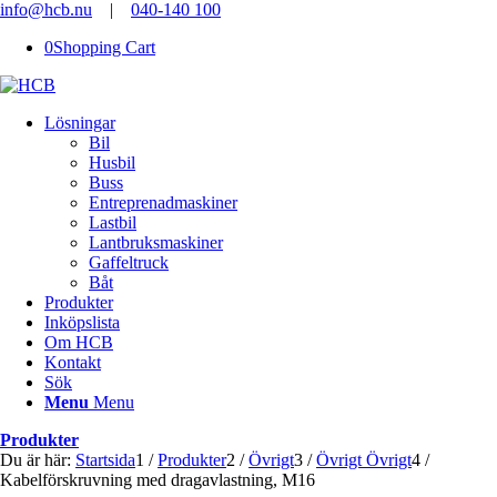
info@hcb.nu
|
040-140 100
0
Shopping Cart
Lösningar
Bil
Husbil
Buss
Entreprenadmaskiner
Lastbil
Lantbruksmaskiner
Gaffeltruck
Båt
Produkter
Inköpslista
Om HCB
Kontakt
Sök
Menu
Menu
Produkter
Du är här:
Startsida
1
/
Produkter
2
/
Övrigt
3
/
Övrigt Övrigt
4
/
Kabelförskruvning med dragavlastning, M16