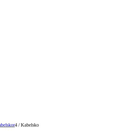
belskor
4
/
Kabelsko