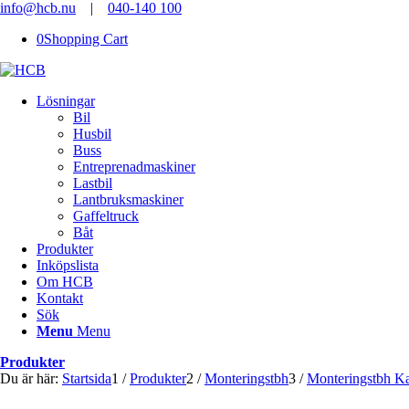
info@hcb.nu
|
040-140 100
0
Shopping Cart
Lösningar
Bil
Husbil
Buss
Entreprenadmaskiner
Lastbil
Lantbruksmaskiner
Gaffeltruck
Båt
Produkter
Inköpslista
Om HCB
Kontakt
Sök
Menu
Menu
Produkter
Du är här:
Startsida
1
/
Produkter
2
/
Monteringstbh
3
/
Monteringstbh Ka