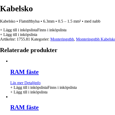
Kabelsko
Kabelsko • Flatstifthylsa • 6.3mm • 0.5 – 1.5 mm² • med nabb
+ Lägg till i inköpslista
Finns i inköpslista
+ Lägg till i inköpslista
Artikelnr:
1755.81
Kategorier:
Monteringstbh
,
Monteringstbh Kabelsk
Relaterade produkter
RAM fäste
Läs mer
Detaljinfo
+ Lägg till i inköpslista
Finns i inköpslista
+ Lägg till i inköpslista
RAM fäste