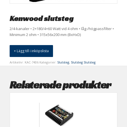
Kenwood slutsteg
2/4-kanaler • 2×180/4×60 Watt vid 4 ohm • låg-/högpassfilter •
Minimum 2 ohm • 315x56x200 mm (BxHxD)
+ Lägg till i inköpslista
Artikelnr:
KAC-7406
Kategorier:
Slutsteg
,
Slutsteg Slutsteg
Relaterade produkter