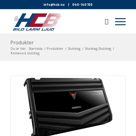
info@hcb.nu
|
040-140 100
Produkter
Du är här:
Startsida
/
Produkter
/
Slutsteg
/
Slutsteg Slutsteg
/
Kenwood slutsteg