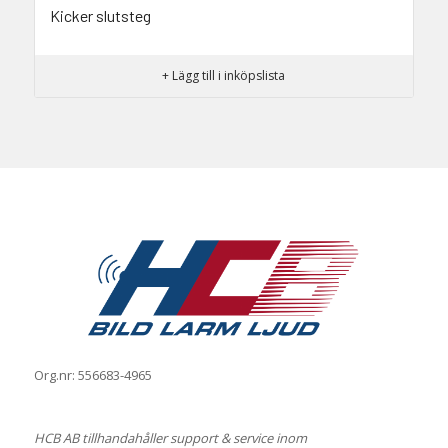
Kicker slutsteg
+ Lägg till i inköpslista
Org.nr: 556683-4965
HCB AB tillhandahåller support & service inom