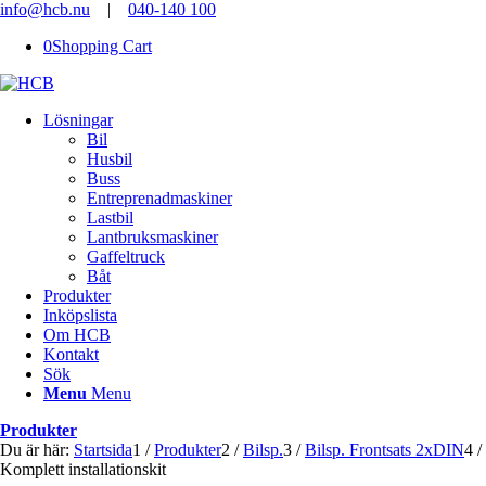
info@hcb.nu
|
040-140 100
0
Shopping Cart
Lösningar
Bil
Husbil
Buss
Entreprenadmaskiner
Lastbil
Lantbruksmaskiner
Gaffeltruck
Båt
Produkter
Inköpslista
Om HCB
Kontakt
Sök
Menu
Menu
Produkter
Du är här:
Startsida
1
/
Produkter
2
/
Bilsp.
3
/
Bilsp. Frontsats 2xDIN
4
/
Komplett installationskit