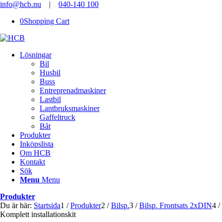
info@hcb.nu
|
040-140 100
0
Shopping Cart
Lösningar
Bil
Husbil
Buss
Entreprenadmaskiner
Lastbil
Lantbruksmaskiner
Gaffeltruck
Båt
Produkter
Inköpslista
Om HCB
Kontakt
Sök
Menu
Menu
Produkter
Du är här:
Startsida
1
/
Produkter
2
/
Bilsp.
3
/
Bilsp. Frontsats 2xDIN
4
/
Komplett installationskit