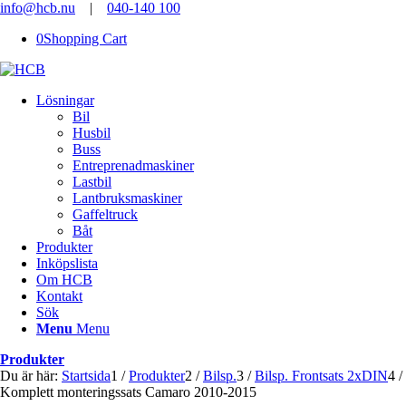
info@hcb.nu
|
040-140 100
0
Shopping Cart
Lösningar
Bil
Husbil
Buss
Entreprenadmaskiner
Lastbil
Lantbruksmaskiner
Gaffeltruck
Båt
Produkter
Inköpslista
Om HCB
Kontakt
Sök
Menu
Menu
Produkter
Du är här:
Startsida
1
/
Produkter
2
/
Bilsp.
3
/
Bilsp. Frontsats 2xDIN
4
/
Komplett monteringssats Camaro 2010-2015