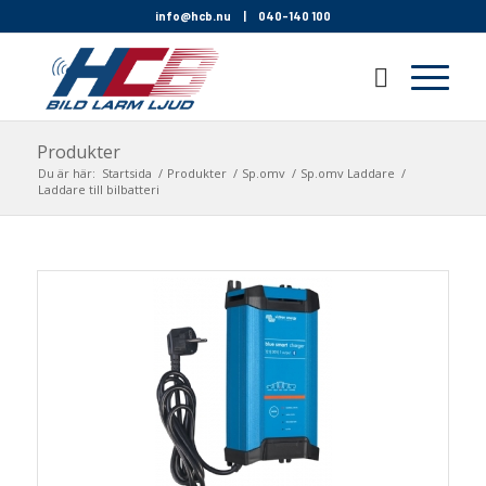
info@hcb.nu
|
040-140 100
Produkter
Du är här:
Startsida
/
Produkter
/
Sp.omv
/
Sp.omv Laddare
/
Laddare till bilbatteri