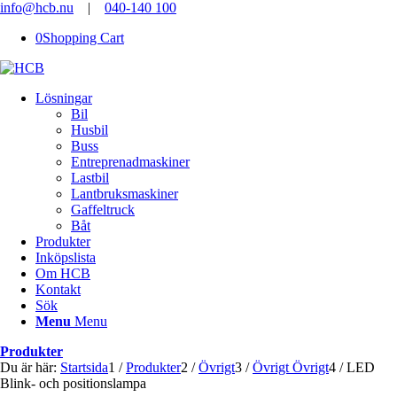
info@hcb.nu
|
040-140 100
0
Shopping Cart
Lösningar
Bil
Husbil
Buss
Entreprenadmaskiner
Lastbil
Lantbruksmaskiner
Gaffeltruck
Båt
Produkter
Inköpslista
Om HCB
Kontakt
Sök
Menu
Menu
Produkter
Du är här:
Startsida
1
/
Produkter
2
/
Övrigt
3
/
Övrigt Övrigt
4
/
LED
Blink- och positionslampa