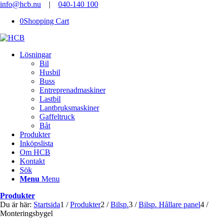
info@hcb.nu
|
040-140 100
0
Shopping Cart
Lösningar
Bil
Husbil
Buss
Entreprenadmaskiner
Lastbil
Lantbruksmaskiner
Gaffeltruck
Båt
Produkter
Inköpslista
Om HCB
Kontakt
Sök
Menu
Menu
Produkter
Du är här:
Startsida
1
/
Produkter
2
/
Bilsp.
3
/
Bilsp. Hållare panel
4
/
Monteringsbygel