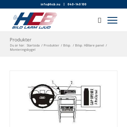
info@hcb.nu
|
040-140 100
Produkter
Du är här:
Startsida
/
Produkter
/
Bilsp.
/
Bilsp. Hållare panel
/
Monteringsbygel