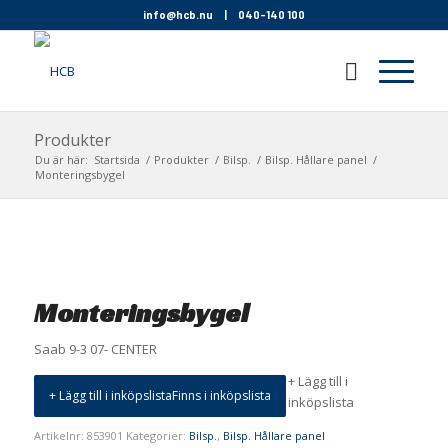
info@hcb.nu
|
040-140 100
Produkter
Du är här:
Startsida
/
Produkter
/
Bilsp.
/
Bilsp. Hållare panel
/
Monteringsbygel
Monteringsbygel
Saab 9-3 07- CENTER
+ Lägg till i
+ Lägg till i inköpslista
Finns i inköpslista
inköpslista
Artikelnr:
853901
Kategorier:
Bilsp.
,
Bilsp. Hållare panel