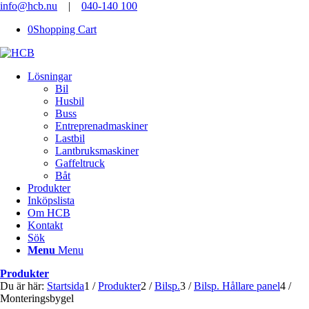
info@hcb.nu
|
040-140 100
0
Shopping Cart
Lösningar
Bil
Husbil
Buss
Entreprenadmaskiner
Lastbil
Lantbruksmaskiner
Gaffeltruck
Båt
Produkter
Inköpslista
Om HCB
Kontakt
Sök
Menu
Menu
Produkter
Du är här:
Startsida
1
/
Produkter
2
/
Bilsp.
3
/
Bilsp. Hållare panel
4
/
Monteringsbygel