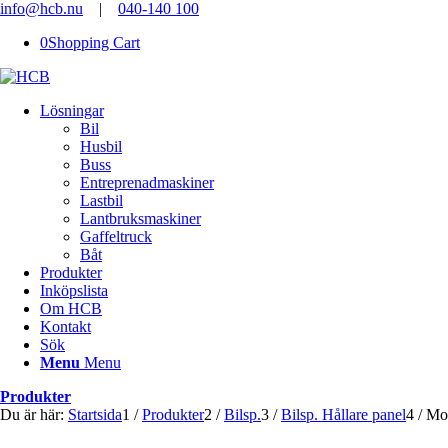
info@hcb.nu
|
040-140 100
0
Shopping Cart
Lösningar
Bil
Husbil
Buss
Entreprenadmaskiner
Lastbil
Lantbruksmaskiner
Gaffeltruck
Båt
Produkter
Inköpslista
Om HCB
Kontakt
Sök
Menu
Menu
Produkter
Du är här:
Startsida
1
/
Produkter
2
/
Bilsp.
3
/
Bilsp. Hållare panel
4
/
Mon