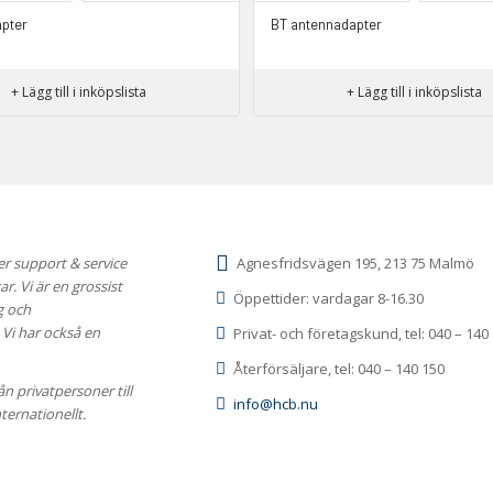
pter
BT antennadapter
+ Lägg till i inköpslista
+ Lägg till i inköpslista
er support & service
Agnesfridsvägen 195, 213 75 Malmö
. Vi är en grossist
Öppettider: vardagar 8-16.30
g och
Vi har också en
Privat- och företagskund, tel: 040 – 140
Återförsäljare, tel: 040 – 140 150
ån privatpersoner till
info@hcb.nu
ternationellt.