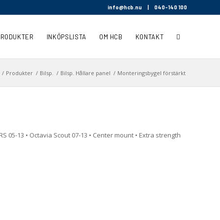
info@hcb.nu
|
040-140 100
PRODUKTER
INKÖPSLISTA
OM HCB
KONTAKT
/
Produkter
/
Bilsp.
/
Bilsp. Hållare panel
/
Monteringsbygel förstärkt
RS 05-13 • Octavia Scout 07-13 • Center mount • Extra strength