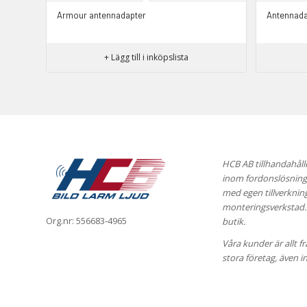
Armour antennadapter
Antennada
+ Lägg till i inköpslista
HCB AB tillhandahåll
inom fordonslösningar
med egen tillverknin
monteringsverkstad. 
Org.nr: 556683-4965
butik.
Våra kunder är allt fr
stora företag, även in