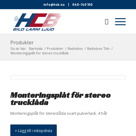
info@hcb.nu
|
040-140 100
Produkter
Du är här:
Startsida
/
Produkter
/
Radiobox
/
Radiobox Tbh
/
Monteringsplåt för stereo trucklåda
Monteringsplåt för stereo
trucklåda
Monteringsplåt för stereolåda svart pulverlack. 4 hål
+ Lägg till i inköpslista