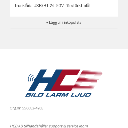
Trucklåda USB/BT 24-80V, förstärkt plåt
+ Lägg till i inköpslista
Org.nr: 556683-4965
HCB AB tillhandahåller support & service inom