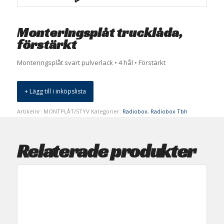
Monteringsplåt trucklåda,
förstärkt
Monteringsplåt svart pulverlack • 4 hål • Förstärkt
+ Lägg till i inköpslista
Artikelnr:
MONTPLÅT/STYV
Kategorier:
Radiobox
,
Radiobox Tbh
Relaterade produkter