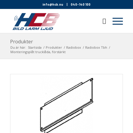
info@hcb.nu
|
040-140 100
Produkter
Du är här:
Startsida
/
Produkter
/
Radiobox
/
Radiobox Tbh
/
Monteringsplåt trucklåda, förstärkt