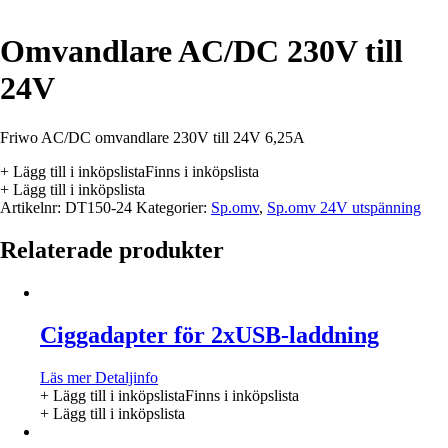
Omvandlare AC/DC 230V till
24V
Friwo AC/DC omvandlare 230V till 24V 6,25A
+ Lägg till i inköpslista
Finns i inköpslista
+ Lägg till i inköpslista
Artikelnr:
DT150-24
Kategorier:
Sp.omv
,
Sp.omv 24V utspänning
Relaterade produkter
Ciggadapter för 2xUSB-laddning
Läs mer
Detaljinfo
+ Lägg till i inköpslista
Finns i inköpslista
+ Lägg till i inköpslista