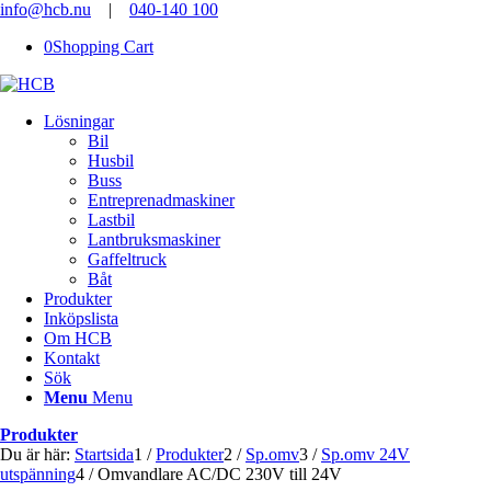
info@hcb.nu
|
040-140 100
0
Shopping Cart
Lösningar
Bil
Husbil
Buss
Entreprenadmaskiner
Lastbil
Lantbruksmaskiner
Gaffeltruck
Båt
Produkter
Inköpslista
Om HCB
Kontakt
Sök
Menu
Menu
Produkter
Du är här:
Startsida
1
/
Produkter
2
/
Sp.omv
3
/
Sp.omv 24V
utspänning
4
/
Omvandlare AC/DC 230V till 24V