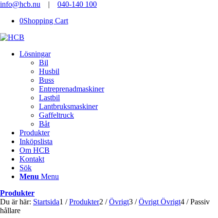
info@hcb.nu
|
040-140 100
0
Shopping Cart
Lösningar
Bil
Husbil
Buss
Entreprenadmaskiner
Lastbil
Lantbruksmaskiner
Gaffeltruck
Båt
Produkter
Inköpslista
Om HCB
Kontakt
Sök
Menu
Menu
Produkter
Du är här:
Startsida
1
/
Produkter
2
/
Övrigt
3
/
Övrigt Övrigt
4
/
Passiv
hållare