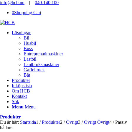
info@hcb.nu
|
040-140 100
0
Shopping Cart
Lösningar
Bil
Husbil
Buss
Entreprenadmaskiner
Lastbil
Lantbruksmaskiner
Gaffeltruck
Båt
Produkter
Inköpslista
Om HCB
Kontakt
Sök
Menu
Menu
Produkter
Du är här:
Startsida
1
/
Produkter
2
/
Övrigt
3
/
Övrigt Övrigt
4
/
Passiv
hållare