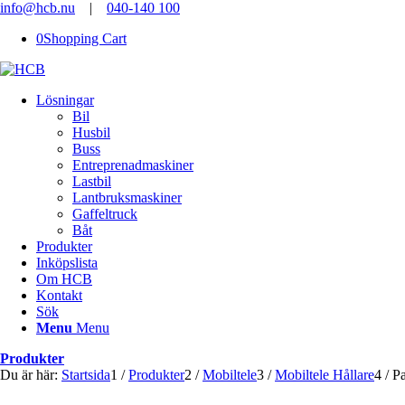
info@hcb.nu
|
040-140 100
0
Shopping Cart
Lösningar
Bil
Husbil
Buss
Entreprenadmaskiner
Lastbil
Lantbruksmaskiner
Gaffeltruck
Båt
Produkter
Inköpslista
Om HCB
Kontakt
Sök
Menu
Menu
Produkter
Du är här:
Startsida
1
/
Produkter
2
/
Mobiltele
3
/
Mobiltele Hållare
4
/
Pa