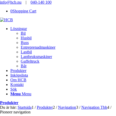
info@hcb.nu
|
040-140 100
0
Shopping Cart
Lösningar
Bil
Husbil
Buss
Entreprenadmaskiner
Lastbil
Lantbruksmaskiner
Gaffeltruck
Båt
Produkter
Inköpslista
Om HCB
Kontakt
Sök
Menu
Menu
Produkter
Du är här:
Startsida
1
/
Produkter
2
/
Navigation
3
/
Navigation Tbh
4
/
Pioneer navigation