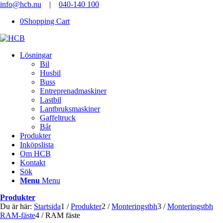
info@hcb.nu
|
040-140 100
0
Shopping Cart
Lösningar
Bil
Husbil
Buss
Entreprenadmaskiner
Lastbil
Lantbruksmaskiner
Gaffeltruck
Båt
Produkter
Inköpslista
Om HCB
Kontakt
Sök
Menu
Menu
Produkter
Du är här:
Startsida
1
/
Produkter
2
/
Monteringstbh
3
/
Monteringstbh
RAM-fäste
4
/
RAM fäste