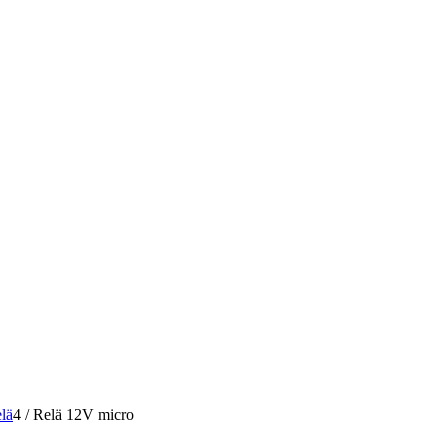
lä
4
/
Relä 12V micro