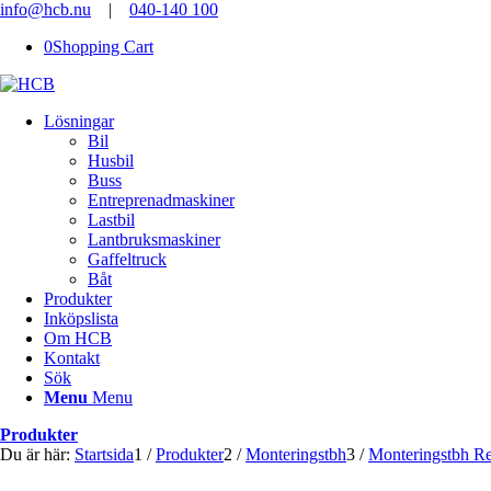
info@hcb.nu
|
040-140 100
0
Shopping Cart
Lösningar
Bil
Husbil
Buss
Entreprenadmaskiner
Lastbil
Lantbruksmaskiner
Gaffeltruck
Båt
Produkter
Inköpslista
Om HCB
Kontakt
Sök
Menu
Menu
Produkter
Du är här:
Startsida
1
/
Produkter
2
/
Monteringstbh
3
/
Monteringstbh Re