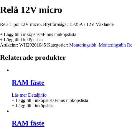
Relä 12V micro
Relä 1-pol 12V micro. Brytförmåga: 15/25A / 12V Växlande
+ Lägg till i inköpslista
Finns i inköpslista
+ Lägg till i inköpslista
Artikelnr:
WH29201045
Kategorier:
Monteringstbh
,
Monteringstbh Re
Relaterade produkter
RAM fäste
Läs mer
Detaljinfo
+ Lägg till i inköpslista
Finns i inköpslista
+ Lägg till i inköpslista
RAM fäste