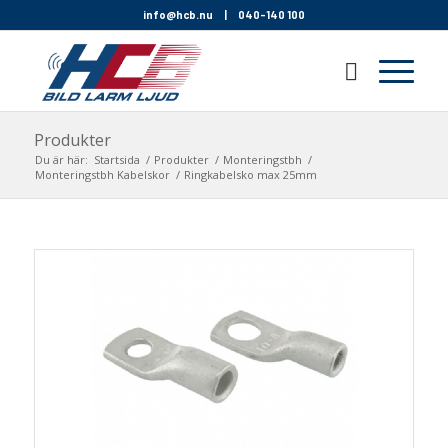
info@hcb.nu
|
040-140 100
Produkter
Du är här:
Startsida
/
Produkter
/
Monteringstbh
/
Monteringstbh Kabelskor
/
Ringkabelsko max 25mm