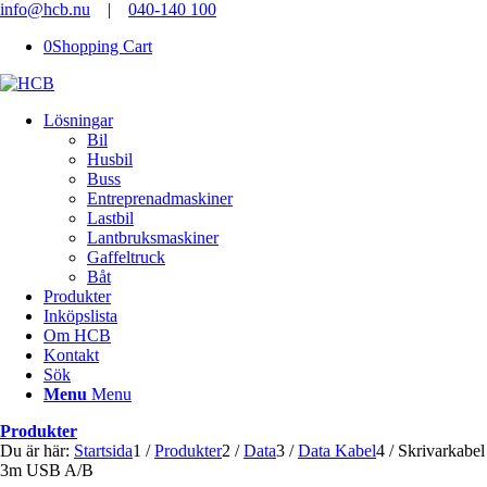
info@hcb.nu
|
040-140 100
0
Shopping Cart
Lösningar
Bil
Husbil
Buss
Entreprenadmaskiner
Lastbil
Lantbruksmaskiner
Gaffeltruck
Båt
Produkter
Inköpslista
Om HCB
Kontakt
Sök
Menu
Menu
Produkter
Du är här:
Startsida
1
/
Produkter
2
/
Data
3
/
Data Kabel
4
/
Skrivarkabel
3m USB A/B